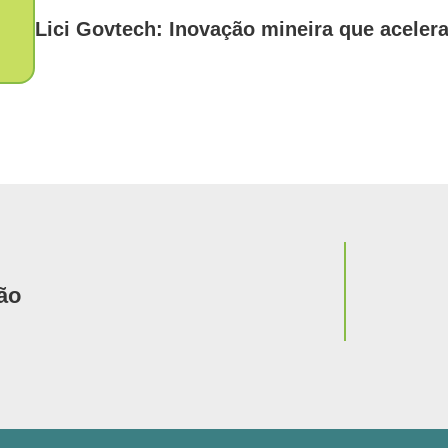
Lici Govtech: Inovação mineira que acelera
Notícia
ão
Ciência, 
Barreiro