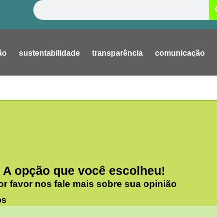
Pesquisar
ão
sustentabilidade
transparência
comunicação
A opção que você escolheu!
or favor nos fale mais sobre sua opinião
os