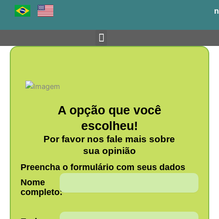
Ir
n
para
o
conteúdo
Venha para o BH-TEC
A opção que você
escolheu!
Por favor nos fale mais sobre
sua opinião
Preencha o formulário com seus dados
Nome
completo: