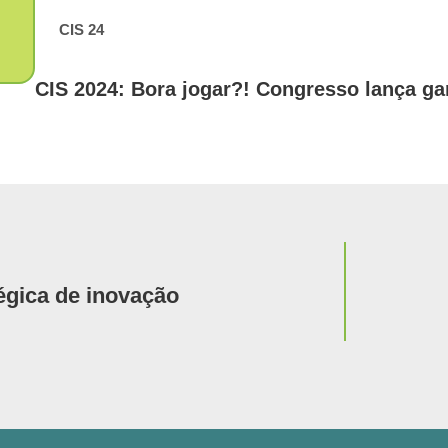
CIS 24
CIS 2024: Bora jogar?! Congresso lança g
Notícia
gica de inovação
Jornada 