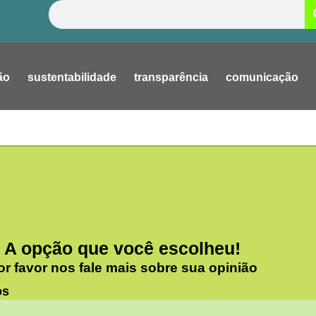
Pesquisar
ão
sustentabilidade
transparência
comunicação
A opção que você escolheu!
or favor nos fale mais sobre sua opinião
os