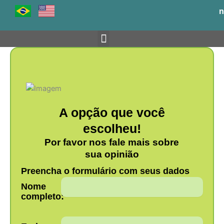
Ir
n
para
o
conteúdo
Venha para o BH-TEC
A opção que você
escolheu!
Por favor nos fale mais sobre
sua opinião
Preencha o formulário com seus dados
Nome
completo: