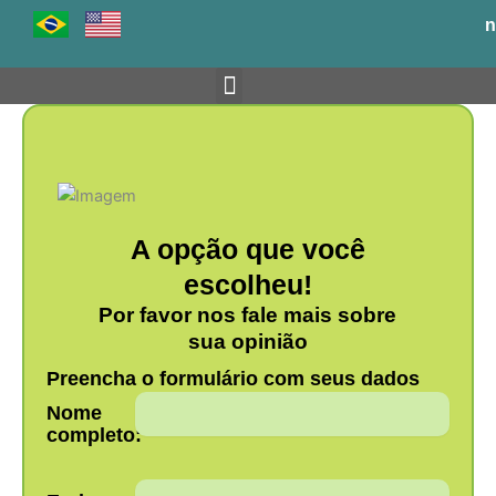
Ir
n
para
o
conteúdo
Venha para o BH-TEC
A opção que você
escolheu!
Por favor nos fale mais sobre
sua opinião
Preencha o formulário com seus dados
Nome
completo: