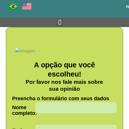
Ir
n
para
o
conteúdo
Venha para o BH-TEC
A opção que você
escolheu!
Por favor nos fale mais sobre
sua opinião
Preencha o formulário com seus dados
Nome
completo: