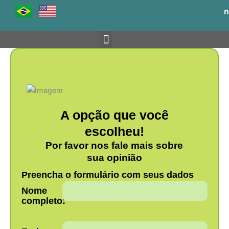
Ir
n
para
o
conteúdo
Venha para o BH-TEC
A opção que você
escolheu!
Por favor nos fale mais sobre
sua opinião
Preencha o formulário com seus dados
Nome
completo: