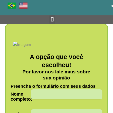
Ir
n
para
o
conteúdo
Venha para o BH-TEC
A opção que você
escolheu!
Por favor nos fale mais sobre
sua opinião
Preencha o formulário com seus dados
Nome
completo: