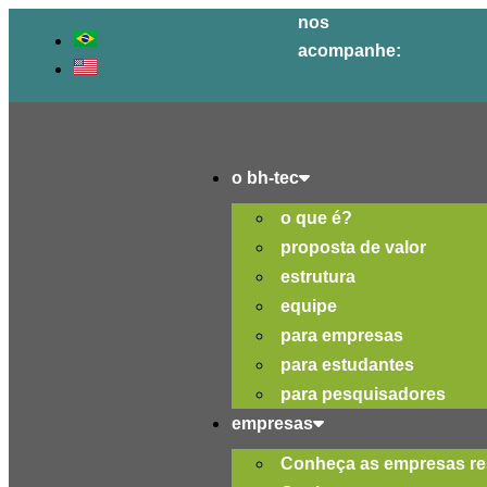
Ir
nos
para
acompanhe:
o
conteúdo
o bh-tec
o que é?
proposta de valor
estrutura
equipe
para empresas
para estudantes
para pesquisadores
empresas
Conheça as empresas re