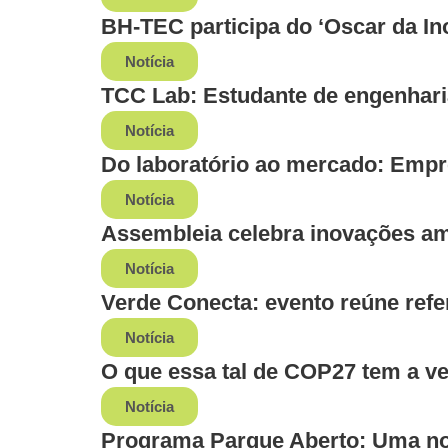
BH-TEC participa do ‘Oscar da In
Notícia
TCC Lab: Estudante de engenhar
Notícia
Do laboratório ao mercado: Emp
Notícia
Assembleia celebra inovações amb
Notícia
Verde Conecta: evento reúne refer
Notícia
O que essa tal de COP27 tem a v
Notícia
Programa Parque Aberto: Uma no