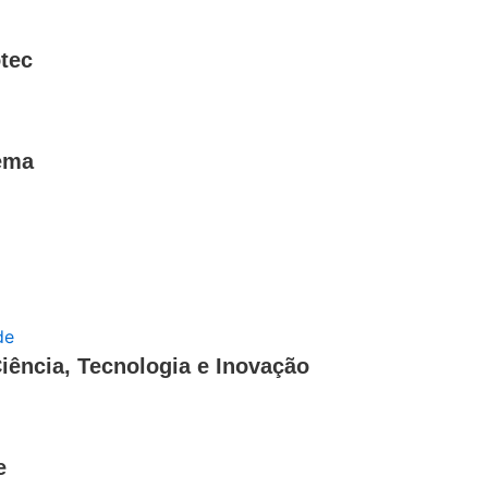
tec
tema
iência, Tecnologia e Inovação
e