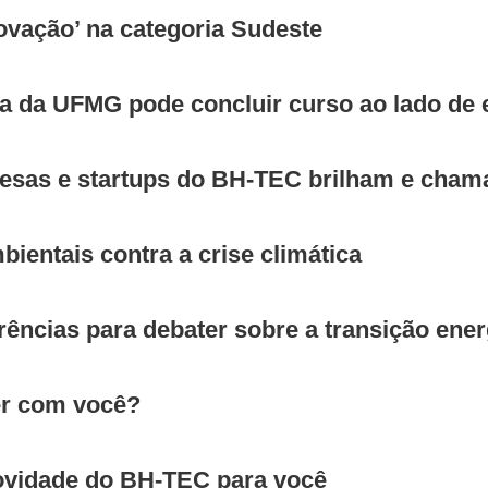
ovação’ na categoria Sudeste
ia da UFMG pode concluir curso ao lado d
resas e startups do BH-TEC brilham e cha
ientais contra a crise climática
ências para debater sobre a transição ener
er com você?
vidade do BH-TEC para você