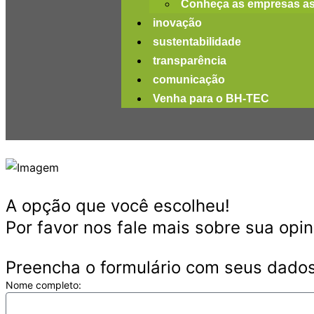
Conheça as empresas a
inovação
sustentabilidade
transparência
comunicação
Venha para o BH-TEC
A opção que você escolheu!
Por favor nos fale mais sobre sua opin
Preencha o formulário com seus dado
Nome completo: