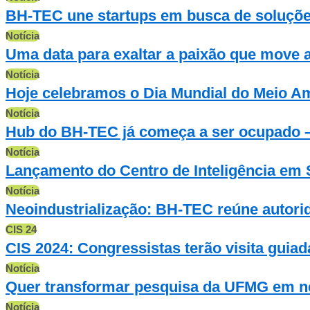
BH-TEC une startups em busca de soluções
Notícia
Uma data para exaltar a paixão que move 
Notícia
Hoje celebramos o Dia Mundial do Meio A
Notícia
Hub do BH-TEC já começa a ser ocupado – 
Notícia
Lançamento do Centro de Inteligência em 
Notícia
Neoindustrialização: BH-TEC reúne autorid
CIS 24
CIS 2024: Congressistas terão visita gui
Notícia
Quer transformar pesquisa da UFMG em ne
Notícia