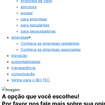
proposta de valor
estrutura
equipe
para empresas
para estudantes
para pesquisadores
empresas
Conheça as empresas residentes
Conheça as empresas associadas
inovação
sustentabilidade
transparência
comunicação
Venha para o BH-TEC
A opção que você escolheu!
Por favor nos fale mais sobre sua opi