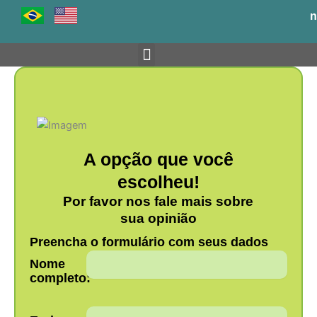
Ir
n
para
o
conteúdo
Venha para o BH-TEC
A opção que você
escolheu!
Por favor nos fale mais sobre
sua opinião
Preencha o formulário com seus dados
Nome
completo: