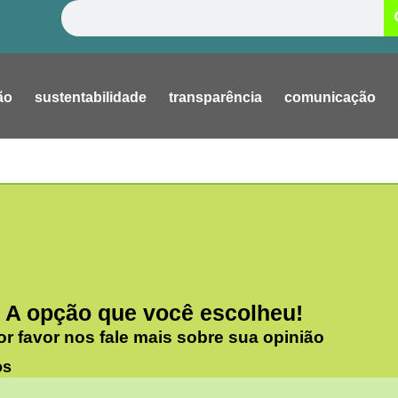
Pesquisar
ão
sustentabilidade
transparência
comunicação
A opção que você escolheu!
or favor nos fale mais sobre sua opinião
os