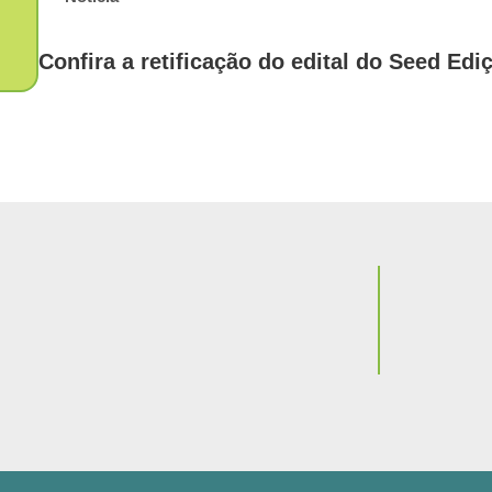
Confira a retificação do edital do Seed Edi
Notícia
BH-TEC é