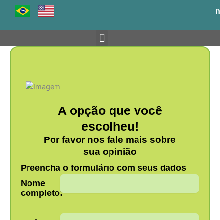
Ir
n
para
o
conteúdo
Venha para o BH-TEC
A opção que você
escolheu!
Por favor nos fale mais sobre
sua opinião
Preencha o formulário com seus dados
Nome
completo: