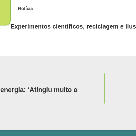
Notícia
Experimentos científicos, reciclagem e ilu
Notícia
nergia: ‘Atingiu muito o
Com traj