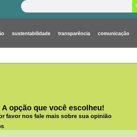
Pesquisar
ão
sustentabilidade
transparência
comunicação
A opção que você escolheu!
or favor nos fale mais sobre sua opinião
os